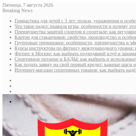
Пятница, 7 августа 2026
Breaking News
Гимнастика для детей с 3 лет: польза, упражнения и особ
Что такое падел: правила игры, особенности и почему эт
Преимущества занятий спортом в спортзале: как регуля
Картон для стаканчиков: свойства, производство и особе
Групповые тренировки: особенности, преимущества и эф
Курсы инструктора по фитнесу международного уровня: к
Фитнес в Москве: как выбрать подходящий клуб и занима
Спортивное питание и БАДЫ: как выбрать и использоват
Как подать заявку на свой первый кредит: важные шаги 
Интернет-магазин спортивных товаров: как выбрать над
Sidebar
Случайная
статья
Log
In
Меню