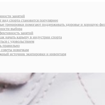
енности занятий
от вид спорта становится популярнее
рные тренировки помогают поддерживать здоровье и хорошую ф
нности выбора
фективность занятий
ак начать карьеру в индустрии спорта
ться с удовольствием
ь правильно
и советы новичкам
ёжный источник экипировки и инвентаря