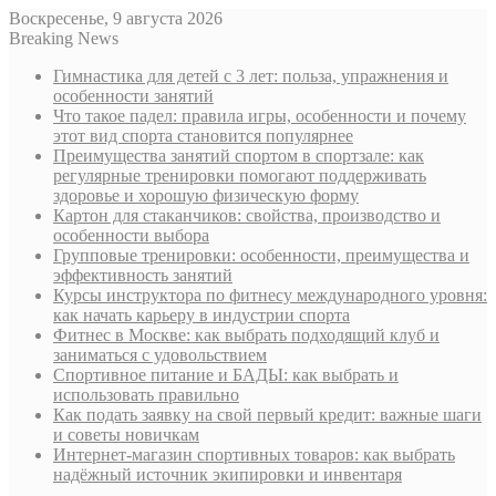
Воскресенье, 9 августа 2026
Breaking News
Гимнастика для детей с 3 лет: польза, упражнения и
особенности занятий
Что такое падел: правила игры, особенности и почему
этот вид спорта становится популярнее
Преимущества занятий спортом в спортзале: как
регулярные тренировки помогают поддерживать
здоровье и хорошую физическую форму
Картон для стаканчиков: свойства, производство и
особенности выбора
Групповые тренировки: особенности, преимущества и
эффективность занятий
Курсы инструктора по фитнесу международного уровня:
как начать карьеру в индустрии спорта
Фитнес в Москве: как выбрать подходящий клуб и
заниматься с удовольствием
Спортивное питание и БАДЫ: как выбрать и
использовать правильно
Как подать заявку на свой первый кредит: важные шаги
и советы новичкам
Интернет-магазин спортивных товаров: как выбрать
надёжный источник экипировки и инвентаря