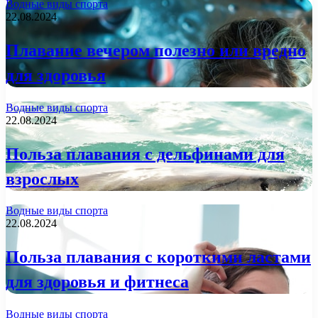
Водные виды спорта
22.08.2024
Плавание вечером полезно или вредно
для здоровья
Водные виды спорта
22.08.2024
Польза плавания с дельфинами для
взрослых
Водные виды спорта
22.08.2024
Польза плавания с короткими ластами
для здоровья и фитнеса
Водные виды спорта