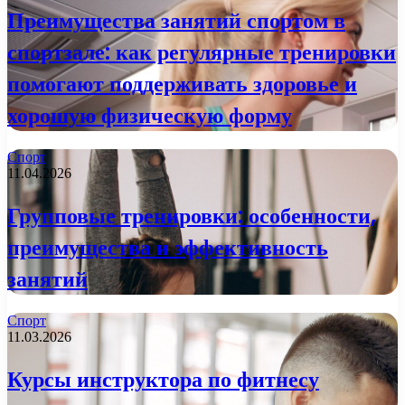
Преимущества занятий спортом в
спортзале: как регулярные тренировки
помогают поддерживать здоровье и
хорошую физическую форму
Спорт
11.04.2026
Групповые тренировки: особенности,
преимущества и эффективность
занятий
Спорт
11.03.2026
Курсы инструктора по фитнесу