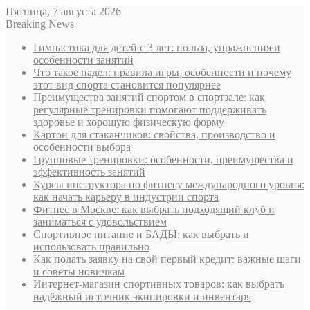
Пятница, 7 августа 2026
Breaking News
Гимнастика для детей с 3 лет: польза, упражнения и
особенности занятий
Что такое падел: правила игры, особенности и почему
этот вид спорта становится популярнее
Преимущества занятий спортом в спортзале: как
регулярные тренировки помогают поддерживать
здоровье и хорошую физическую форму
Картон для стаканчиков: свойства, производство и
особенности выбора
Групповые тренировки: особенности, преимущества и
эффективность занятий
Курсы инструктора по фитнесу международного уровня:
как начать карьеру в индустрии спорта
Фитнес в Москве: как выбрать подходящий клуб и
заниматься с удовольствием
Спортивное питание и БАДЫ: как выбрать и
использовать правильно
Как подать заявку на свой первый кредит: важные шаги
и советы новичкам
Интернет-магазин спортивных товаров: как выбрать
надёжный источник экипировки и инвентаря