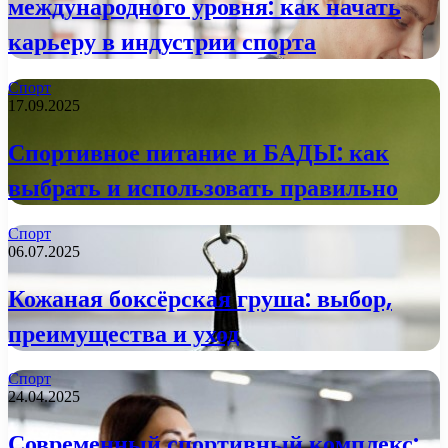
международного уровня: как начать
карьеру в индустрии спорта
Спорт
17.09.2025
Спортивное питание и БАДЫ: как
выбрать и использовать правильно
Спорт
06.07.2025
Кожаная боксёрская груша: выбор,
преимущества и уход
Спорт
24.04.2025
Современный спортивный комплекс: