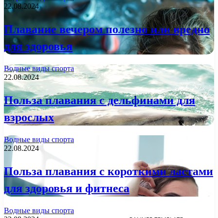
22.08.2024
Плавание вечером полезно или вредно
для здоровья
Водные виды спорта
22.08.2024
Польза плавания с дельфинами для
взрослых
Водные виды спорта
22.08.2024
Польза плавания с короткими ластами
для здоровья и фитнеса
Водные виды спорта