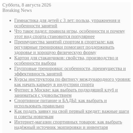
Суббота, 8 августа 2026
Breaking News
Гимнастика для детей с 3 лет: польза, упражнения и
особенности занятий
Что такое падел: правила игры, особенности и почему
этот вид спорта становится популярнее
Преимущества занятий спортом в спортзале: как
регулярные тренировки помогают поддерживать
здоровье и хорошую физическую форму
Картон для стаканчиков: свойства, производство и
особенности выбора
Групповые тренировки: особенности, преимущества и
эффективность занятий
Курсы инструктора по фитнесу международного уровня:
как начать карьеру в индустрии спорта
Фитнес в Москве: как выбрать подходящий клуб и
заниматься с удовольствием
Спортивное питание и БАДЫ: как выбрать и
использовать правильно
Как подать заявку на свой первый кредит: важные шаги
и советы новичкам
Интернет-магазин спортивных товаров: как выбрать
надёжный источник экипировки и инвентаря