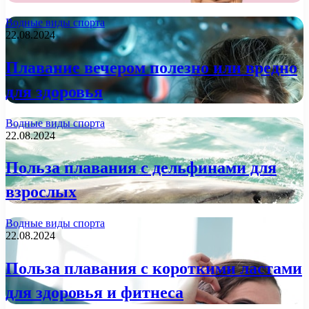
Водные виды спорта
22.08.2024
Плавание вечером полезно или вредно
для здоровья
Водные виды спорта
22.08.2024
Польза плавания с дельфинами для
взрослых
Водные виды спорта
22.08.2024
Польза плавания с короткими ластами
для здоровья и фитнеса