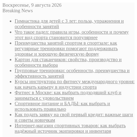
Воскресенье, 9 августа 2026
Breaking News
Гимнастика для детей с 3 лет: польза, упражнения и
особенности занятий
Что такое падел: правила игры, особенности и почему
этот вид спорта становится популярнее
Преимущества занятий спортом в спортзале: как
регулярные тренировки помогают поддерживать
здоровье и хорошую физическую форму
Картон для стаканчиков: свойства, производство и
особенности выбора
Групповые тренировки: особенности, преимущества и
эффективность занятий
Курсы инструктора по фитнесу международного уровня:
как начать карьеру в индустрии спорта
Фитнес в Москве: как выбрать подходящий клуб и
заниматься с удовольствием
Спортивное питание и БАДЫ: как выбрать и
использовать правильно
Как подать заявку на свой первый кредит: важные шаги
и советы новичкам
Интернет-магазин спортивных товаров: как выбрать
надёжный источник экипировки и инвентаря