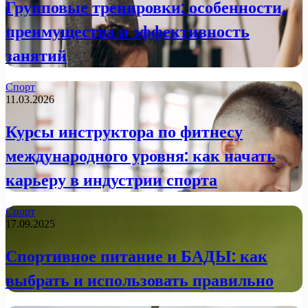
Групповые тренировки: особенности,
преимущества и эффективность
занятий
Спорт
11.03.2026
Курсы инструктора по фитнесу
международного уровня: как начать
карьеру в индустрии спорта
Спорт
17.09.2025
Спортивное питание и БАДЫ: как
выбрать и использовать правильно