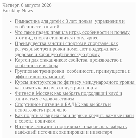
Четверг, 6 августа 2026
Breaking News
Гимнастика для детей с 3 лет: польза, упражнения и
особенности занятий
Что такое падел: правила игры, особенности и почему
этот вид спорта становится популярнее
Преимущества занятий спортом в спортзале: как
регулярные тренировки помогают поддерживать
здоровье и хорошую физическую форму
Картон для стаканчиков: свойства, производство и
особенности выбора
Групповые тренировки: особенности, преимущества и
эффективность занятий
Курсы инструктора по фитнесу международного уровня:
как начать карьеру в индустрии спорта
Фитнес в Москве: как выбрать подходящий клуб и
заниматься с удовольствием
Спортивное питание и БАДЫ: как выбрать и
использовать правильно
Как подать заявку на свой первый кредит: важные шаги
и советы новичкам
Интернет-магазин спортивных товаров: как выбрать
надёжный источник экипировки и инвентаря