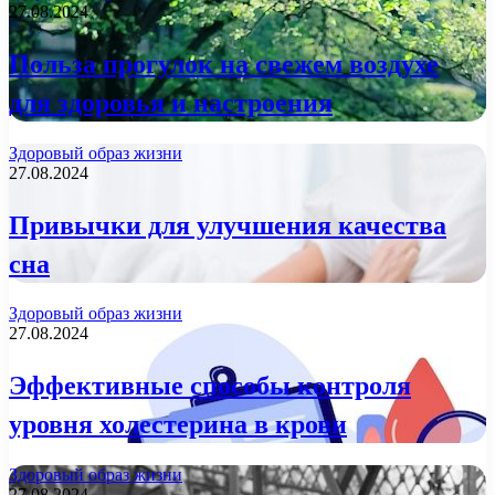
27.08.2024
Польза прогулок на свежем воздухе
для здоровья и настроения
Здоровый образ жизни
27.08.2024
Привычки для улучшения качества
сна
Здоровый образ жизни
27.08.2024
Эффективные способы контроля
уровня холестерина в крови
Здоровый образ жизни
27.08.2024