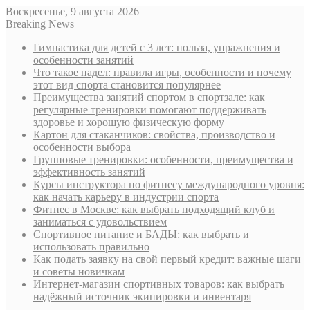
Воскресенье, 9 августа 2026
Breaking News
Гимнастика для детей с 3 лет: польза, упражнения и
особенности занятий
Что такое падел: правила игры, особенности и почему
этот вид спорта становится популярнее
Преимущества занятий спортом в спортзале: как
регулярные тренировки помогают поддерживать
здоровье и хорошую физическую форму
Картон для стаканчиков: свойства, производство и
особенности выбора
Групповые тренировки: особенности, преимущества и
эффективность занятий
Курсы инструктора по фитнесу международного уровня:
как начать карьеру в индустрии спорта
Фитнес в Москве: как выбрать подходящий клуб и
заниматься с удовольствием
Спортивное питание и БАДЫ: как выбрать и
использовать правильно
Как подать заявку на свой первый кредит: важные шаги
и советы новичкам
Интернет-магазин спортивных товаров: как выбрать
надёжный источник экипировки и инвентаря