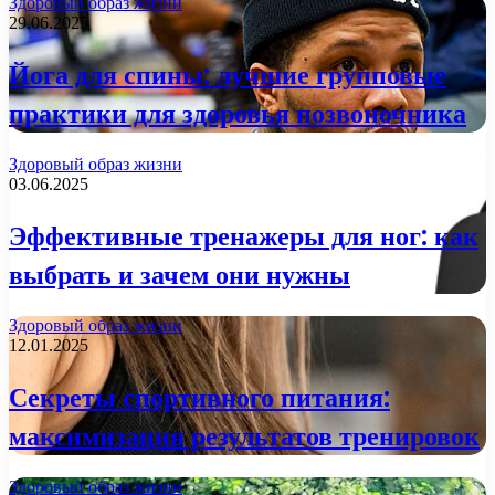
Здоровый образ жизни
29.06.2025
Йога для спины: лучшие групповые
практики для здоровья позвоночника
Здоровый образ жизни
03.06.2025
Эффективные тренажеры для ног: как
выбрать и зачем они нужны
Здоровый образ жизни
12.01.2025
Секреты спортивного питания:
максимизация результатов тренировок
Здоровый образ жизни