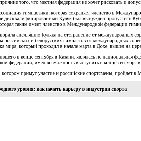
причине того, что местная федерация не хочет рисковать и допус
ссоциация гимнастики, которая сохраняет членство в Междунар
ле дисквалифицированный Куляк был вынужден пропустить Кубок
которая также имеет членство в Международной федерации гимн
ворила апелляцию Куляка на отстранение от международных сор
ием российских и белорусских гимнастов от международных сор
бка мира, который проходил в начале марта в Дохе, вышел на ц
вшего в конце сентября в Казани, являлась не национальная фед
ой федераций, имел возможность выступить в конце сентября в 
котором примут участие и российские спортсмены, пройдет в Мо
дного уровня: как начать карьеру в индустрии спорта