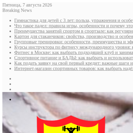
Пятница, 7 августа 2026
Breaking News
Гимнастика для детей с 3 лет: польза, упражнения и особ
Что такое падел: правила игры, особенности и почему эт
Преимущества занятий спортом в спортзале: как регуля
Картон для стаканчиков: свойства, производство и особе
Групповые тренировки: особенности, преимущества и эф
Курсы инструктора по фитнесу международного уровня: к
Фитнес в Москве: как выбрать подходящий клуб и занима
Спортивное питание и БАДЫ: как выбрать и использоват
Как подать заявку на свой первый кредит: важные шаги 
Интернет-магазин спортивных товаров: как выбрать над
Sidebar
Случайная
статья
Log
In
Меню