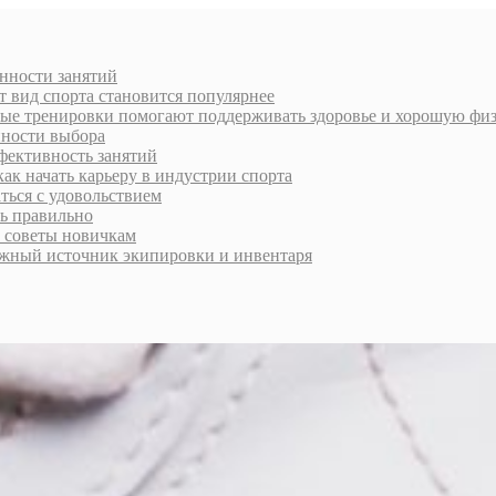
енности занятий
от вид спорта становится популярнее
рные тренировки помогают поддерживать здоровье и хорошую ф
нности выбора
фективность занятий
ак начать карьеру в индустрии спорта
ться с удовольствием
ь правильно
и советы новичкам
ёжный источник экипировки и инвентаря