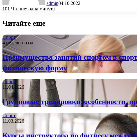
admin
04.10.2022
101
Чтение: одна минута
Читайте еще
Спорт
4 недели назад
Преимущества занятий спортом в спорт
физическую форму
Спорт
11.04.2026
Групповые тренировки: особенности, п
Спорт
11.03.2026
Курсы инструктора по фитнесу междунар