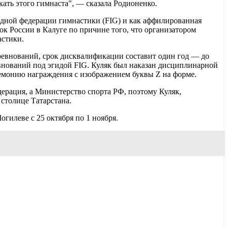
кать этого гимнаста", — сказала Родионенко.
одной федерации гимнастики (FIG) и как аффилированная
 России в Калуге по причине того, что организатором
астики.
евнований, срок дисквалификации составит один год — до
евнований под эгидой FIG. Куляк был наказан дисциплинарной
еремонию награждения с изображением буквы Z на форме.
ерация, а Министерство спорта РФ, поэтому Куляк,
столице Татарстана.
гилеве с 25 октября по 1 ноября.