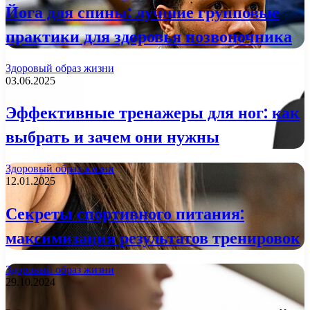
Йога для спины: лучшие групповые
практики для здоровья позвоночника
Здоровый образ жизни
03.06.2025
Эффективные тренажеры для ног: как
выбрать и зачем они нужны
Здоровый образ жизни
12.01.2025
Секреты спортивного питания:
максимизация результатов тренировок
Здоровый образ жизни
29.10.2024