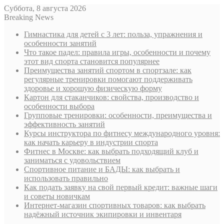
Суббота, 8 августа 2026
Breaking News
Гимнастика для детей с 3 лет: польза, упражнения и
особенности занятий
Что такое падел: правила игры, особенности и почему
этот вид спорта становится популярнее
Преимущества занятий спортом в спортзале: как
регулярные тренировки помогают поддерживать
здоровье и хорошую физическую форму
Картон для стаканчиков: свойства, производство и
особенности выбора
Групповые тренировки: особенности, преимущества и
эффективность занятий
Курсы инструктора по фитнесу международного уровня:
как начать карьеру в индустрии спорта
Фитнес в Москве: как выбрать подходящий клуб и
заниматься с удовольствием
Спортивное питание и БАДЫ: как выбрать и
использовать правильно
Как подать заявку на свой первый кредит: важные шаги
и советы новичкам
Интернет-магазин спортивных товаров: как выбрать
надёжный источник экипировки и инвентаря