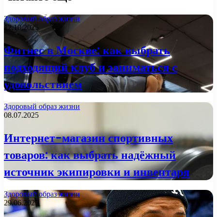
Здоровый образ жизни
12.10.2025
Фитнес в Москве: как выбрать
подходящий клуб и заниматься с
удовольствием
Здоровый образ жизни
08.07.2025
Интернет-магазин спортивных
товаров: как выбрать надёжный
источник экипировки и инвентаря
Здоровый образ жизни
29.06.2025