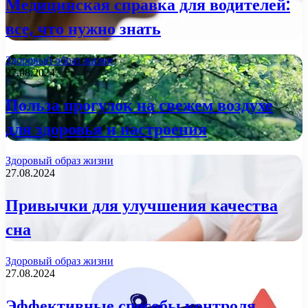
Медицинская справка для водителей:
все, что нужно знать
Здоровый образ жизни
27.08.2024
Польза прогулок на свежем воздухе
для здоровья и настроения
Здоровый образ жизни
27.08.2024
Привычки для улучшения качества
сна
Здоровый образ жизни
27.08.2024
Эффективные способы контроля