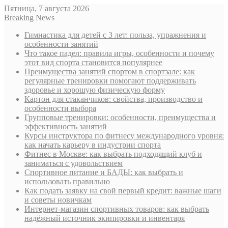
Пятница, 7 августа 2026
Breaking News
Гимнастика для детей с 3 лет: польза, упражнения и
особенности занятий
Что такое падел: правила игры, особенности и почему
этот вид спорта становится популярнее
Преимущества занятий спортом в спортзале: как
регулярные тренировки помогают поддерживать
здоровье и хорошую физическую форму
Картон для стаканчиков: свойства, производство и
особенности выбора
Групповые тренировки: особенности, преимущества и
эффективность занятий
Курсы инструктора по фитнесу международного уровня:
как начать карьеру в индустрии спорта
Фитнес в Москве: как выбрать подходящий клуб и
заниматься с удовольствием
Спортивное питание и БАДЫ: как выбрать и
использовать правильно
Как подать заявку на свой первый кредит: важные шаги
и советы новичкам
Интернет-магазин спортивных товаров: как выбрать
надёжный источник экипировки и инвентаря