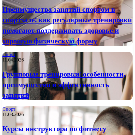
Преимущества занятий спортом в
спортзале: как регулярные тренировки
помогают поддерживать здоровье и
хорошую физическую форму
Спорт
11.04.2026
Групповые тренировки: особенности,
преимущества и эффективность
занятий
Спорт
11.03.2026
Курсы инструктора по фитнесу