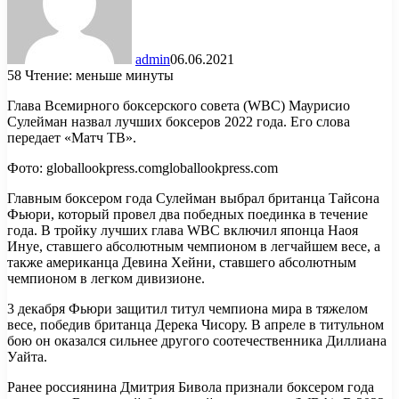
admin
06.06.2021
58
Чтение: меньше минуты
Глава Всемирного боксерского совета (WBC) Маурисио
Сулейман назвал лучших боксеров 2022 года. Его слова
передает «Матч ТВ».
Фото:
globallookpress.com
globallookpress.com
Главным боксером года Сулейман выбрал британца Тайсона
Фьюри, который провел два победных поединка в течение
года. В тройку лучших глава WBC включил японца Наоя
Инуе, ставшего абсолютным чемпионом в легчайшем весе, а
также американца Девина Хейни, ставшего абсолютным
чемпионом в легком дивизионе.
3 декабря Фьюри защитил титул чемпиона мира в тяжелом
весе, победив британца Дерека Чисору. В апреле в титульном
бою он оказался сильнее другого соотечественника Диллиана
Уайта.
Ранее россиянина Дмитрия Бивола признали боксером года